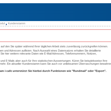
odul
Kundenstamm
uf den Sie später während Ihrer täglichen Arbeit stets zuverlässig
zurückgreifen können.
en und Adressen auflisten. Nach Auswahl eines Datensatzes erhalten Sie detaillierte
Sie hier weitere relevante Daten wie E-Mail Adressen, Telefonnummern, Notizen,
nd E-Mails aber auch für Ihre statistischen Auswertungen. Küren Sie beispielsweise Ihre
les mehr. Ein aktueller Kundenstamm kann Sie auch vor unliebsamen Überraschungen bewahre
am i-cafe unterstützt Sie hierbei durch Funktionen wie "Rundmail" oder "Export".