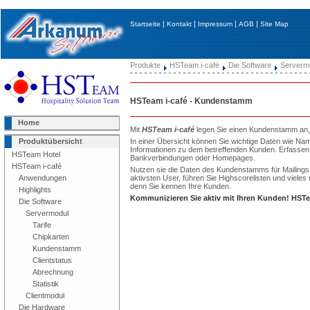
|
|
|
|
Startseite
Kontakt
Impressum
AGB
Site Map
Produkte
HSTeam i-café
Die Software
Serverm
HSTeam i-café - Kundenstamm
Home
Mit
HSTeam i-café
legen Sie einen Kundenstamm an, a
In einer Übersicht können Sie wichtige Daten wie Nam
Produktübersicht
Informationen zu dem betreffenden Kunden. Erfassen 
HSTeam Hotel
Bankverbindungen oder Homepages.
HSTeam i-café
Nutzen sie die Daten des Kundenstamms für Mailings u
aktivsten User, führen Sie Highscorelisten und vie
Anwendungen
denn Sie kennen Ihre Kunden.
Highlights
Kommunizieren Sie aktiv mit Ihren Kunden!
HSTe
Die Software
Servermodul
Tarife
Chipkarten
Kundenstamm
Clientstatus
Abrechnung
Statistik
Clientmodul
Die Hardware