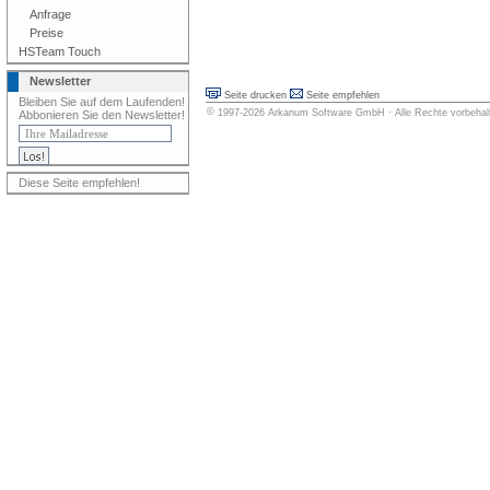
Anfrage
Preise
HSTeam Touch
Newsletter
Seite drucken
Seite empfehlen
Bleiben Sie auf dem Laufenden!
©
1997-2026
Arkanum Software GmbH
· Alle Rechte vorbeha
Abbonieren Sie den Newsletter!
Diese Seite empfehlen!