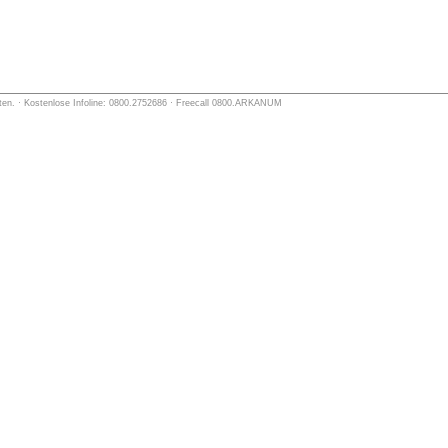
lten. · Kostenlose Infoline: 0800.2752686 · Freecall 0800.ARKANUM