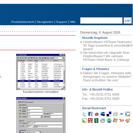
|
|
|
Produktübersicht
Neuigkeiten
Support
Hilfe
Donnerstag, 6. August 2026
Aktuelle Angebote
Hotelsoftware HSTeam Hotel jetzt
30 Tage kostenfrei & unverbindlich
testen!
Sie wünschen ein Upgrade Ihrer
Hotelsoftware? Wir nehmen
HSTeam Hotel Basic in Zahlung!
Fragen & Hinweise
Haben Sie Fragen, Hinweise oder
n,
Anregungen zu unserer Website?
Dann schreiben Sie uns!
Info- & Bestell-Hotline
Kundenstamm verwalten
Tel.:
+49.(0)30.4751 6000
Fax:
+49.(0)30.4751 6009
Social Bookmark