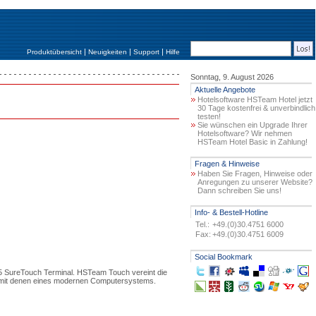
|
|
|
Produktübersicht
Neuigkeiten
Support
Hilfe
Sonntag, 9. August 2026
Aktuelle Angebote
Hotelsoftware HSTeam Hotel jetzt
30 Tage kostenfrei & unverbindlich
testen!
Sie wünschen ein Upgrade Ihrer
Hotelsoftware? Wir nehmen
HSTeam Hotel Basic in Zahlung!
Fragen & Hinweise
Haben Sie Fragen, Hinweise oder
Anregungen zu unserer Website?
Dann schreiben Sie uns!
Info- & Bestell-Hotline
Tel.:
+49.(0)30.4751 6000
Fax:
+49.(0)30.4751 6009
Social Bookmark
5 SureTouch Terminal. HSTeam Touch vereint die
e mit denen eines modernen Computersystems.