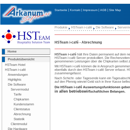
|
|
|
|
Startseite
Kontakt
Impressum
AGB
Site Map
Produkte
HSTeam i-café
Die Software
Serverm
HSTeam i-café - Abrechnung
Home
HSTeam i-café
hält Ihre Daten permanent auf dem n
HSTeam i-café Server protokolliert. Die Rechenzeite
Produktübersicht
genommenen Leistungen über die Chipkarten selbst 
HSTeam Hotel
Mit HSTeam i-café können die in Anspruch genomme
ebenfalls durch den HSTeam i-café Server erfasst. H
HSTeam i-café
zusammengefasst.
Anwendungen
Nach Schicht- oder Tagesende kann ein Tagesabschlu
Highlights
auf den Pfennig wieviel Geld sich in Ihrer Kasse befind
Die Software
Die HSTeam i-café Auswertungsfunktionen gebe
Servermodul
in allen betriebswirt
sch
aftlichen Belangen.
Tarife
Chipkarten
Kundenstamm
Clientstatus
Abrechnung
Statistik
Clientmodul
Die Hardware