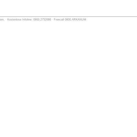
lten. · Kostenlose Infoline: 0800.2752686 · Freecall 0800.ARKANUM