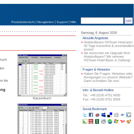
|
|
|
Produktübersicht
Neuigkeiten
Support
Hilfe
Samstag, 8. August 2026
Aktuelle Angebote
Hotelsoftware HSTeam Hotel jetzt
30 Tage kostenfrei & unverbindlich
testen!
Sie wünschen ein Upgrade Ihrer
Hotelsoftware? Wir nehmen
pruch
HSTeam Hotel Basic in Zahlung!
den
Fragen & Hinweise
Haben Sie Fragen, Hinweise oder
Anregungen zu unserer Website?
en bis
Dann schreiben Sie uns!
ung
Info- & Bestell-Hotline
Tel.:
+49.(0)30.4751 6000
Kassenbuch
Fax:
+49.(0)30.4751 6009
Social Bookmark