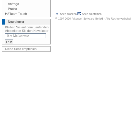
Anfrage
Preise
HSTeam Touch
Seite drucken
Seite empfehlen
©
1997-2026
Arkanum Software GmbH
· Alle Rechte vorbeha
Newsletter
Bleiben Sie auf dem Laufenden!
Abbonieren Sie den Newsletter!
Diese Seite empfehlen!