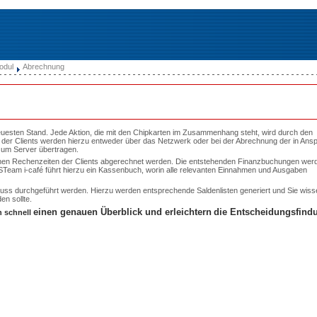
odul
Abrechnung
euesten Stand. Jede Aktion, die mit den Chipkarten im Zusammenhang steht, wird durch den
n der Clients werden hierzu entweder über das Netzwerk oder bei der Abrechnung der in Ans
zum Server übertragen.
nen Rechenzeiten der Clients abgerechnet werden. Die entstehenden Finanzbuchungen wer
STeam i-café führt hierzu ein Kassenbuch, worin alle relevanten Einnahmen und Ausgaben
ss durchgeführt werden. Hierzu werden entsprechende Saldenlisten generiert und Sie wiss
en sollte.
einen genauen Überblick und erleichtern
die Entscheidungsfind
n
schnell