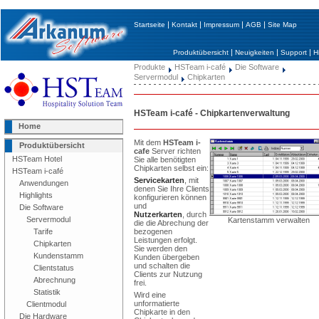
|
|
|
|
Startseite
Kontakt
Impressum
AGB
Site Map
|
|
|
Produktübersicht
Neuigkeiten
Support
Hi
Produkte
HSTeam i-café
Die Software
Servermodul
Chipkarten
HSTeam i-café - Chipkartenverwaltung
Home
Mit dem
HSTeam i-
Produktübersicht
cafe
Server richten
HSTeam Hotel
Sie alle benötigten
Chipkarten selbst ein:
HSTeam i-café
Servicekarten
, mit
Anwendungen
denen Sie Ihre Clients
Highlights
konfigurieren können
und
Die Software
Nutzerkarten
, durch
Servermodul
Kartenstamm verwalten
die die Abrechung der
Tarife
bezogenen
Leistungen erfolgt.
Chipkarten
Sie werden den
Kundenstamm
Kunden übergeben
und schalten die
Clientstatus
Clients zur Nutzung
Abrechnung
frei.
Statistik
Wird eine
unformatierte
Clientmodul
Chipkarte in den
Die Hardware