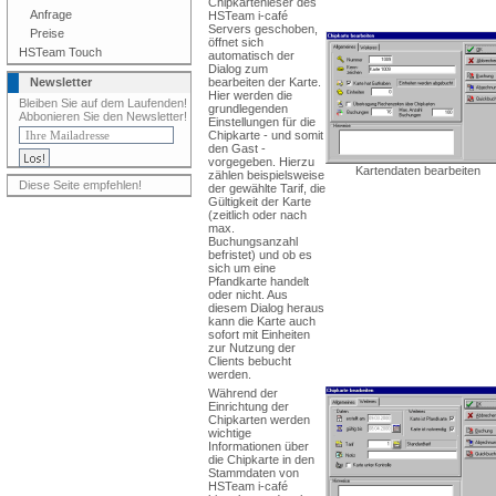
Chipkartenleser des
Anfrage
HSTeam i-café
Servers geschoben,
Preise
öffnet sich
HSTeam Touch
automatisch der
Dialog zum
Newsletter
bearbeiten der Karte.
Hier werden die
Bleiben Sie auf dem Laufenden!
grundlegenden
Abbonieren Sie den Newsletter!
Einstellungen für die
Chipkarte - und somit
den Gast -
vorgegeben. Hierzu
Kartendaten bearbeiten
zählen beispielsweise
Diese Seite empfehlen!
der gewählte Tarif, die
Gültigkeit der Karte
(zeitlich oder nach
max.
Buchungsanzahl
befristet) und ob es
sich um eine
Pfandkarte handelt
oder nicht. Aus
diesem Dialog heraus
kann die Karte auch
sofort mit Einheiten
zur Nutzung der
Clients bebucht
werden.
Während der
Einrichtung der
Chipkarten werden
wichtige
Informationen über
die Chipkarte in den
Stammdaten von
HSTeam i-café