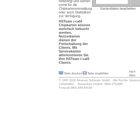
hinterlegt und stehen
somit für die
Chipkartenverwaltung
Kartendaten bearbeiten
oder auch Statistiken
zur Verfügung.
HSTeam i-café
Chipkarten können
mehrfach
bebucht
werden.
Nutzerkarten
dienen der
Freischaltung
der
Clients. Mit
Servicekarten
administrieren
Sie
Ihre
HSTeam i-café
Clients.
nach
Seite drucken
Seite empfehlen
oben
©
1997-2026
Arkanum Software GmbH
· Alle Rechte
Impres
vorbehalten. · Kostenlose Infoline: 0800.2752686 ·
Freecall 0800.ARKANUM