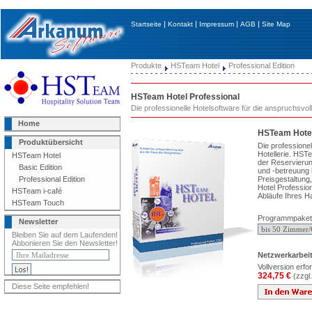
|
|
|
|
Startseite
Kontakt
Impressum
AGB
Site Map
Produkte
HSTeam Hotel
Professional Edition
HSTeam Hotel Professional
Die professionelle Hotelsoftware für die anspruchsvoll
Home
HSTeam Hotel
Produktübersicht
Die professionel
Hotellerie. HST
HSTeam Hotel
der Reservieru
Basic Edition
und -betreuung b
Preisgestaltun
Professional Edition
Hotel Profession
HSTeam i-café
Abläufe Ihres H
HSTeam Touch
Programmpaket
Newsletter
Bleiben Sie auf dem Laufenden!
Abbonieren Sie den Newsletter!
Netzwerkarbeit
Vollversion erfor
324,75 €
(zzgl
Diese Seite empfehlen!