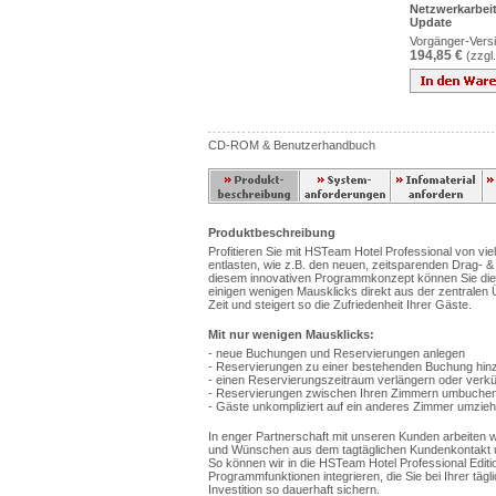
Netzwerkarbeit
Update
Vorgänger-Versi
194,85 €
(zzgl
CD-ROM & Benutzerhandbuch
Produktbeschreibung
Profitieren Sie mit HSTeam Hotel Professional von vie
entlasten, wie z.B. den neuen, zeitsparenden Drag- 
diesem innovativen Programmkonzept können Sie die
einigen wenigen Mausklicks direkt aus der zentralen 
Zeit und steigert so die Zufriedenheit Ihrer Gäste.
Mit nur wenigen Mausklicks:
- neue Buchungen und Reservierungen anlegen
- Reservierungen zu einer bestehenden Buchung hin
- einen Reservierungszeitraum verlängern oder verk
- Reservierungen zwischen Ihren Zimmern umbuche
- Gäste unkompliziert auf ein anderes Zimmer umzieh
In enger Partnerschaft mit unseren Kunden arbeiten
und Wünschen aus dem tagtäglichen Kundenkontakt un
So können wir in die HSTeam Hotel Professional Edition
Programmfunktionen integrieren, die Sie bei Ihrer tägli
Investition so dauerhaft sichern.