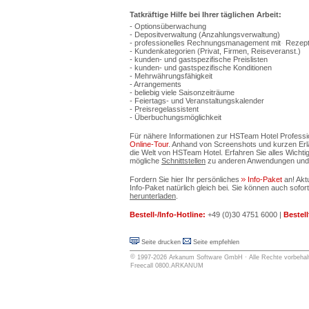
Tatkräftige Hilfe bei Ihrer täglichen Arbeit:
- Optionsüberwachung
- Depositverwaltung (Anzahlungsverwaltung)
- professionelles Rechnungsmanagement mit
-
Rezept
- Kundenkategorien (Privat, Firmen, Reiseveranst.)
- kunden- und gastspezifische Preislisten
- kunden- und gastspezifische Konditionen
- Mehrwährungsfähigkeit
- Arrangements
- beliebig viele Saisonzeiträume
- Feiertags- und Veranstaltungskalender
- Preisregelassistent
- Überbuchungsmöglichkeit
Für nähere Informationen zur HSTeam Hotel Professio
Online-Tour
. Anhand von Screenshots und kurzen Erläu
die Welt von HSTeam Hotel. Erfahren Sie alles Wicht
mögliche
Schnittstellen
zu anderen Anwendungen und 
Fordern Sie hier Ihr persönliches
Info-Paket
an! Ak
Info-Paket natürlich gleich bei. Sie können auch sofor
herunterladen
.
Bestell-/Info-Hotline:
+49 (0)30 4751 6000 |
Bestell
Seite drucken
Seite empfehlen
©
1997-2026
Arkanum Software GmbH
· Alle Rechte vorbehal
Freecall 0800.ARKANUM