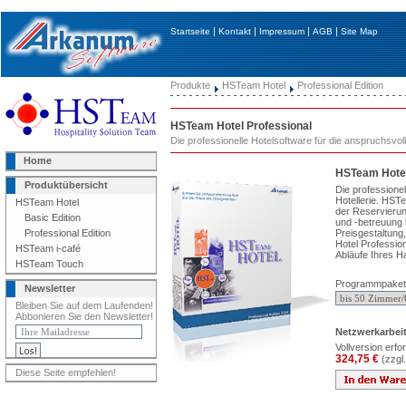
|
|
|
|
Startseite
Kontakt
Impressum
AGB
Site Map
Produkte
HSTeam Hotel
Professional Edition
HSTeam Hotel Professional
Die professionelle Hotelsoftware für die anspruchsvoll
Home
HSTeam Hotel
Produktübersicht
Die professionel
Hotellerie. HST
HSTeam Hotel
der Reservieru
Basic Edition
und -betreuung b
Preisgestaltun
Professional Edition
Hotel Profession
HSTeam i-café
Abläufe Ihres H
HSTeam Touch
Programmpaket
Newsletter
Bleiben Sie auf dem Laufenden!
Abbonieren Sie den Newsletter!
Netzwerkarbeit
Vollversion erfor
324,75 €
(zzgl
Diese Seite empfehlen!