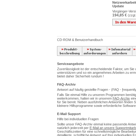
Netzwerkarbeit
Update
Vorgänger-Versi
194,85 €
(zzgl
CD-ROM & Benutzerhandbuch
Serviceangebote
Zuverlässigkeit ist der entscheidende Faktor, um Sie u
unterstützen und so ein angenehmes Arbeiten zu erm
bietet daher Sicherheit rundum !
FAQ-Archiv
Antwort auf häufig gestellte Fragen - (FAQ -
f
requentl
Falls Sie einmal Hilfe zu unseren Programmen benötig
weiterkommen, halten wir in unserem
FAQ-Archiv
eine
für Sie bereit. Neben ausführlichen Antworten finden 
kleinere Hilfsprogramme sowie erforderliche Softwar
E-Mail Support
Hilfe bei individuellen Fragen
Sollte unser FAQ-Archiv einmal keine passende Antwor
natürlich jederzeit per
E-Mail an unsere Supportmitarb
Geschäftszeiten für eine schnellstmögliche Bearbeitun
detaillierte, schriftliche Antwort auf Ihre individuellen 