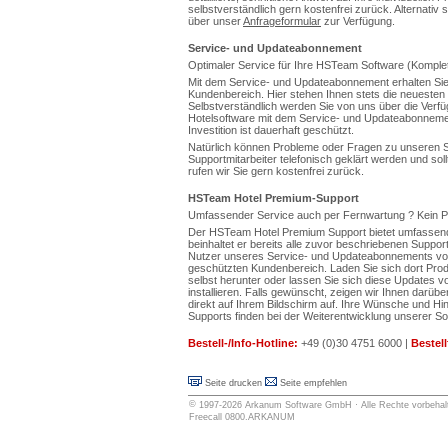
selbstverständlich gern kostenfrei zurück. Alternativ
über unser
Anfrageformular
zur Verfügung.
Service- und Updateabonnement
Optimaler Service für Ihre HSTeam Software (Komplet
Mit dem Service- und Updateabonnement erhalten S
Kundenbereich. Hier stehen Ihnen stets die neueste
Selbstverständlich werden Sie von uns über die Verfüg
Hotelsoftware mit dem Service- und Updateabonneme
Investition ist dauerhaft geschützt.
Natürlich können Probleme oder Fragen zu unseren S
Supportmitarbeiter telefonisch geklärt werden und soll
rufen wir Sie gern kostenfrei zurück.
HSTeam Hotel Premium-Support
Umfassender Service auch per Fernwartung ? Kein P
Der HSTeam Hotel Premium Support bietet umfassende
beinhaltet er bereits alle zuvor beschriebenen Support
Nutzer unseres Service- und Updateabonnements vo
geschützten Kundenbereich. Laden Sie sich dort Prod
selbst herunter oder lassen Sie sich diese Updates 
installieren. Falls gewünscht, zeigen wir Ihnen darü
direkt auf Ihrem Bildschirm auf. Ihre Wünsche und 
Supports finden bei der Weiterentwicklung unserer S
Bestell-/Info-Hotline:
+49 (0)30 4751 6000 |
Bestell
Seite drucken
Seite empfehlen
©
1997-2026
Arkanum Software GmbH
· Alle Rechte vorbehal
Freecall 0800.ARKANUM