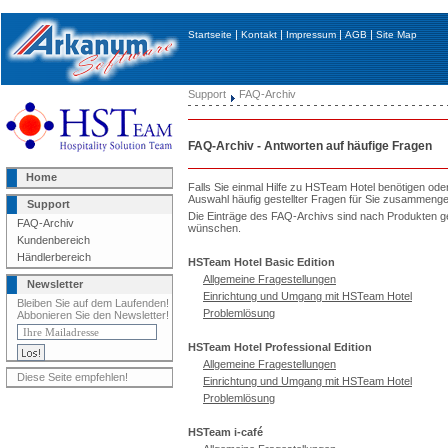
|
|
|
|
Startseite
Kontakt
Impressum
AGB
Site Map
Support
FAQ-Archiv
FAQ-Archiv - Antworten auf häufige Fragen
Home
Falls Sie einmal Hilfe zu HSTeam Hotel benötigen ode
Auswahl häufig gestellter Fragen für Sie zusammenges
Support
Die Einträge des FAQ-Archivs sind nach Produkten ge
FAQ-Archiv
wünschen.
Kundenbereich
Händlerbereich
HSTeam Hotel Basic Edition
Allgemeine Fragestellungen
Newsletter
Einrichtung und Umgang mit HSTeam Hotel
Bleiben Sie auf dem Laufenden!
Problemlösung
Abbonieren Sie den Newsletter!
HSTeam Hotel Professional Edition
Allgemeine Fragestellungen
Diese Seite empfehlen!
Einrichtung und Umgang mit HSTeam Hotel
Problemlösung
HSTeam i-café