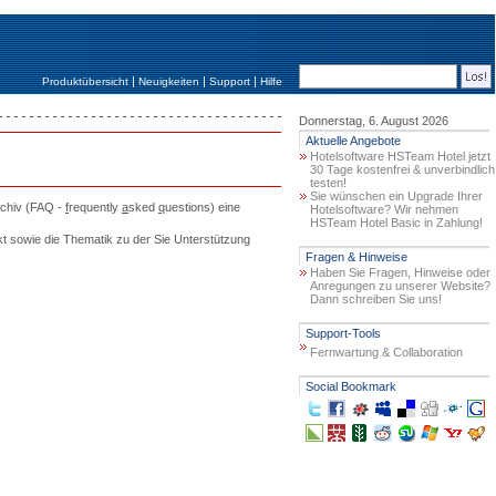
|
|
|
Produktübersicht
Neuigkeiten
Support
Hilfe
Donnerstag, 6. August 2026
Aktuelle Angebote
Hotelsoftware HSTeam Hotel jetzt
30 Tage kostenfrei & unverbindlich
testen!
Sie wünschen ein Upgrade Ihrer
rchiv (FAQ -
f
requently
a
sked
q
uestions) eine
Hotelsoftware? Wir nehmen
HSTeam Hotel Basic in Zahlung!
kt sowie die Thematik zu der Sie Unterstützung
Fragen & Hinweise
Haben Sie Fragen, Hinweise oder
Anregungen zu unserer Website?
Dann schreiben Sie uns!
Support-Tools
Fernwartung & Collaboration
Social Bookmark