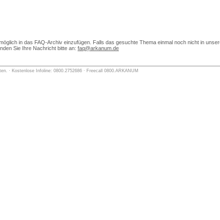
möglich in das FAQ-Archiv einzufügen. Falls das gesuchte Thema einmal noch nicht in unsere
en Sie Ihre Nachricht bitte an:
faq@arkanum.de
lten. · Kostenlose Infoline: 0800.2752686 · Freecall 0800.ARKANUM