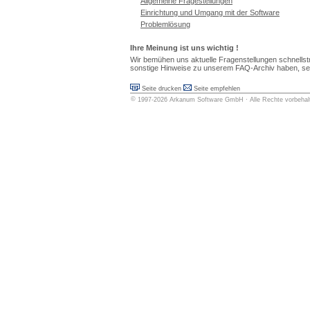
Allgemeine Fragestellungen
Einrichtung und Umgang mit der Software
Problemlösung
Ihre Meinung ist uns wichtig !
Wir bemühen uns aktuelle Fragenstellungen schnellst
sonstige Hinweise zu unserem FAQ-Archiv haben, send
Seite drucken
Seite empfehlen
©
1997-2026
Arkanum Software GmbH
· Alle Rechte vorbeha