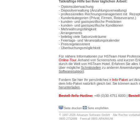
Tatkräftige Hilfe bei Ihrer täglichen Arbeit:
- Optionsüberwachung
- Depositverwaltung (Anzahlungsverwaltung)
- professionelles Rechnungsmanagement mit
-
Rezept
- Kundenkategorien (Privat, Firmen, Reiseveranst.)
- kunden- und gastspezifische Preislisten
- kunden- und gastspezifische Konditionen
- Mehrwährungsfähigkeit
- Arrangements
- beliebig viele Saisonzeiträume
- Feiertags- und Veranstaltungskalender
- Preisregelassistent
- Überbuchungsmöglichkeit
Für nähere Informationen zur HSTeam Hotel Professio
Online-Tour
. Anhand von Screenshots und kurzen Erläu
durch die Welt von HSTeam Hotel. Erfahren Sie alle
über mögliche
Schnittstellen
zu anderen Anwendungen
Softwaresupport
.
Fordern Sie hier Ihr persönliches
Info-Paket
an! Ak
dem Info-Paket natürlich gleich bei. Sie können auch s
herunterladen
.
Bestell-/Info-Hotline:
+49 (0)30 4751 6000 |
Bestell
Seite drucken
Seite empfehlen
©
1997-2026
Arkanum Software GmbH
· Alle Rechte vorbehalt
0800.2752686 · Freecall 0800.ARKANUM