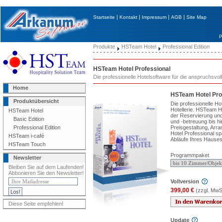
|
|
|
|
Startseite
Kontakt
Impressum
AGB
Site Map
P
Produkte
HSTeam Hotel
Professional Edition
HSTeam Hotel Professional
Die professionelle Hotelsoftware für die anspruchsvoll
Home
HSTeam Hotel Pro
Produktübersicht
Die professionelle Ho
Hotellerie. HSTeam Ho
HSTeam Hotel
der Reservierung un
Basic Edition
und -betreuung bis hi
Preisgestaltung, Ar
Professional Edition
Hotel Professional spa
HSTeam i-café
Abläufe Ihres Hauses
HSTeam Touch
Programmpaket
Newsletter
Bleiben Sie auf dem Laufenden!
Abbonieren Sie den Newsletter!
Vollversion
399,00 €
(zzgl. MwS
Diese Seite empfehlen!
Update