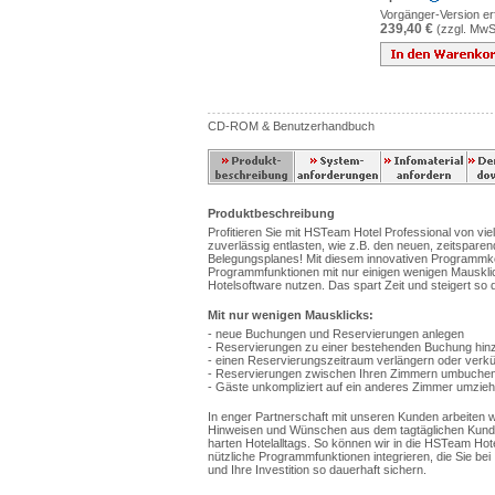
Vorgänger-Version erf
239,40 €
(zzgl. MwS
CD-ROM & Benutzerhandbuch
Produktbeschreibung
Profitieren Sie mit HSTeam Hotel Professional von vie
zuverlässig entlasten, wie z.B. den neuen, zeitspar
Belegungsplanes! Mit diesem innovativen Programmk
Programmfunktionen mit nur einigen wenigen Mausklick
Hotelsoftware nutzen. Das spart Zeit und steigert so d
Mit nur wenigen Mausklicks:
- neue Buchungen und Reservierungen anlegen
- Reservierungen zu einer bestehenden Buchung hin
- einen Reservierungszeitraum verlängern oder verk
- Reservierungen zwischen Ihren Zimmern umbuche
- Gäste unkompliziert auf ein anderes Zimmer umzieh
In enger Partnerschaft mit unseren Kunden arbeiten
Hinweisen und Wünschen aus dem tagtäglichen Kunde
harten Hotelalltags. So können wir in die HSTeam Hotel
nützliche Programmfunktionen integrieren, die Sie bei I
und Ihre Investition so dauerhaft sichern.