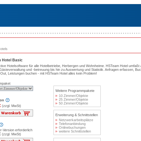
Hotels
 Hotel Basic
aktive Hotelsoftware für alle Hotelbetriebe, Herbergen und Wohnheime. HSTeam Hotel umfaßt
 Gästeverwaltung und -betreuung bis hin zu Auswertung und Statistik. Anfragen erfassen, B
Out, Leistungen buchen - mit HSTeam Hotel alles kein Problem!
mpaket
Weitere Programmpakete
10 Zimmer/Objekte
25 Zimmer/Objekte
ion
50 Zimmer/Objekte
€
(zzgl. MwSt)
Erweiterung & Schnittstellen
Netzwerkarbeitsplätze
Telefonanbindung
Onlinebuchungen
-Version erforderlich
weitere Schnittstellen
€
(zzgl. MwSt)