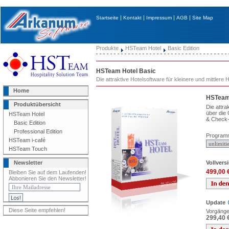
|
|
|
|
Startseite
Kontakt
Impressum
AGB
Site Map
Produkte
HSTeam Hotel
Basic Edition
HSTeam Hotel Basic
Die attraktive Hotelsoftware für kleinere und mittlere 
Home
HSTeam
Produktübersicht
Die attr
über die
HSTeam Hotel
& Check-
Basic Edition
Professional Edition
Program
HSTeam i-café
HSTeam Touch
Vollvers
Newsletter
499,00 
Bleiben Sie auf dem Laufenden!
Abbonieren Sie den Newsletter!
Update
Diese Seite empfehlen!
Vorgänger
299,40 