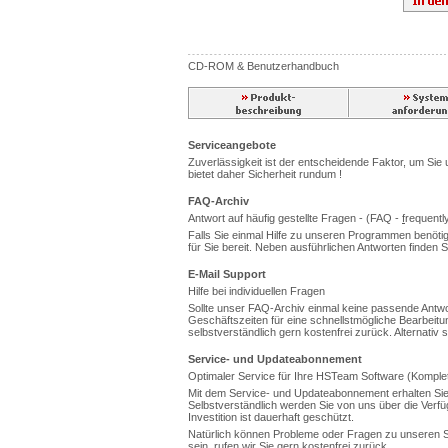
CD-ROM & Benutzerhandbuch
Serviceangebote
Zuverlässigkeit ist der entscheidende Faktor, um Sie
bietet daher Sicherheit rundum !
FAQ-Archiv
Antwort auf häufig gestellte Fragen - (FAQ -
f
requentl
Falls Sie einmal Hilfe zu unseren Programmen benötig
für Sie bereit. Neben ausführlichen Antworten finden
E-Mail Support
Hilfe bei individuellen Fragen
Sollte unser FAQ-Archiv einmal keine passende Antwort
Geschäftszeiten für eine schnellstmögliche Bearbeitung 
selbstverständlich gern kostenfrei zurück. Alternati
Service- und Updateabonnement
Optimaler Service für Ihre HSTeam Software (Komplet
Mit dem Service- und Updateabonnement erhalten Sie
Selbstverständlich werden Sie von uns über die Verf
Investition ist dauerhaft geschützt.
Natürlich können Probleme oder Fragen zu unseren Sof
sein, rufen wir Sie gern kostenfrei zurück.