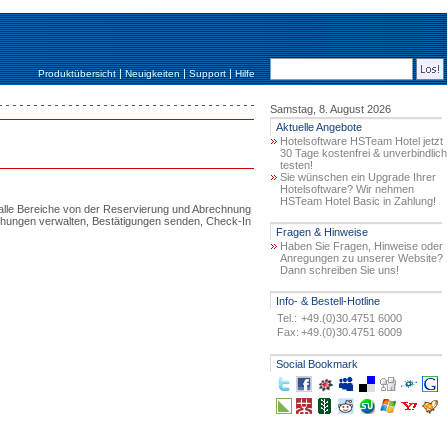
|
|
|
Produktübersicht
Neuigkeiten
Support
Hilfe
Samstag, 8. August 2026
Aktuelle Angebote
Hotelsoftware HSTeam Hotel jetzt
30 Tage kostenfrei & unverbindlich
testen!
Sie wünschen ein Upgrade Ihrer
Hotelsoftware? Wir nehmen
HSTeam Hotel Basic in Zahlung!
 alle Bereiche von der Reservierung und Abrechnung
uchungen verwalten, Bestätigungen senden, Check-In
Fragen & Hinweise
Haben Sie Fragen, Hinweise oder
Anregungen zu unserer Website?
Dann schreiben Sie uns!
Info- & Bestell-Hotline
Tel.:
+49.(0)30.4751 6000
Fax:
+49.(0)30.4751 6009
Social Bookmark