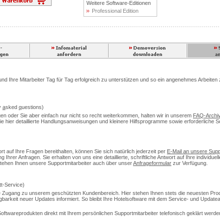
Weitere Software-Editionen
Professional Edition
 und Ihre Mitarbeiter Tag für Tag erfolgreich zu unterstützen und so ein angenehmes Arbeit
y
a
sked
q
uestions)
en oder Sie aber einfach nur nicht so recht weiterkommen, halten wir in unserem
FAQ-Archi
 Sie hier detaillierte Handlungsanweisungen und kleinere Hilfsprogramme sowie erforderliche 
 auf Ihre Fragen bereithalten, können Sie sich natürlich jederzeit per
E-Mail an unsere Supp
Ihrer Anfragen. Sie erhalten von uns eine detaillierte, schriftliche Antwort auf Ihre individuell
v stehen Ihnen unsere Supportmitarbeiter auch über unser
Anfrageformular
zur Verfügung.
t-Service)
 Zugang zu unserem geschützten Kundenbereich. Hier stehen Ihnen stets die neuesten Pro
ügbarkeit neuer Updates informiert. So bleibt Ihre Hotelsoftware mit dem Service- und Upda
twareprodukten direkt mit Ihrem persönlichen Supportmitarbeiter telefonisch geklärt werden 