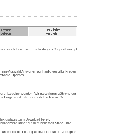
en zu ermöglichen. Unser mehrstufiges Supportkonzept
v
eine Auswahl Antworten auf häufig gestellte Fragen
Software-Updates.
ortmitarbeiter
wenden. Wir garantieren während der
en Fragen und falls erforderlich rufen wir Sie
duktupdates zum Download bereit.
teabonnement immer auf dem neuesten Stand. Ihre
und sollte die Lösung einmal nicht sofort verfügbar