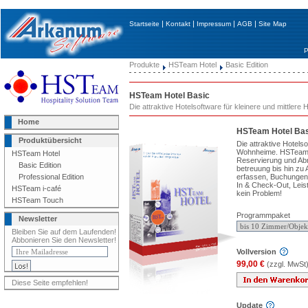
|
|
|
|
Startseite
Kontakt
Impressum
AGB
Site Map
P
Produkte
HSTeam Hotel
Basic Edition
HSTeam Hotel Basic
Die attraktive Hotelsoftware für kleinere und mittlere 
Home
HSTeam Hotel Bas
Produktübersicht
Die attraktive Hotels
Wohnheime. HSTeam H
HSTeam Hotel
Reservierung und Ab
Basic Edition
betreuung bis hin zu 
erfassen, Buchungen
Professional Edition
In & Check-Out, Leis
HSTeam i-café
kein Problem!
HSTeam Touch
Programmpaket
Newsletter
Bleiben Sie auf dem Laufenden!
Abbonieren Sie den Newsletter!
Vollversion
99,00 €
(zzgl. MwSt
Diese Seite empfehlen!
Update