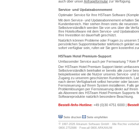
auch über unser
Anfrageformular
zur Verfügung.
Service- und Updateabonnement
Optimaler Service für Ihre HSTeam Software (Komplet
Mit dem Service- und Updateabonnement erhalten S
Kundenbereich. Hier stehen Ihnen stets die neueste
Selbstverständlich werden Sie von uns über die Verfüg
Ihre Hotelsoftware mit dem Service- und Updateabo
Ihre Investition ist dauerhaft geschützt.
Natürlich können Probleme oder Fragen zu unseren S
persönlichen Supportmitarbeiter telefonisch geklärt w
sofort verfügbar sein, rufen wir Sie gern kostenfrei zu
HSTeam Hotel Premium-Support
Umfassender Service auch per Fernwartung ? Kein P
Der HSTeam Hotel Premium Support bietet umfassend
Selbstverständlich beinhaltet er bereits alle zuvor be
beispielsweise wie die Nutzer unseres Service- und
Zugang zu unserem geschützten Kundenbereich. Laden
nach deren Verfügbarkeit selbst herunter oder lassen
Fernsteuerung auf Ihrem System installieren. Falls g
Problemlösungen per Fernsteuerung direkt auf Ihrem
als Abonnent des HSTeam Hotel Premium Supports fin
Softwareprodukte natürlich besondere Beachtung.
Bestell-/Info-Hotline:
+49 (0)30 4751 6000 |
Bestell
Seite drucken
Seite empfehlen
©
1997-2026
Arkanum Software GmbH
· Alle Rechte vorbehalt
0800.2752686 · Freecall 0800.ARKANUM