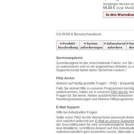
Vorgänger-Version erf
59,40 €
(zzgl. MwSt
CD-ROM & Benutzerhandbuch
Serviceangebote
Zuverlässigkeit ist der entscheidende Faktor, um Sie u
zu unterstützen und so ein angenehmes Arbeiten zu 
Supportkonzept bietet daher Sicherheit rundum !
FAQ-Archiv
Antwort auf häufig gestellte Fragen - (FAQ -
f
requentl
Falls Sie einmal Hilfe zu unseren Programmen benötig
weiterkommen, halten wir in unserem
FAQ-Archiv
eine
Fragen für Sie bereit. Neben ausführlichen Antworten fi
Handlungsanweisungen und kleinere Hilfsprogramme s
E-Mail Support
Hilfe bei individuellen Fragen
Sollte unser FAQ-Archiv einmal keine passende Antwor
sich natürlich jederzeit per
E-Mail an unsere Supportmi
der Geschäftszeiten für eine schnellstmögliche Bearbe
eine detaillierte, schriftliche Antwort auf Ihre individue
selbstverständlich gern kostenfrei zurück. Alternativ