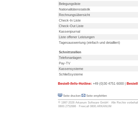
Belegungsliste
Nationalitätenstatistik
Rechnungsübersicht
Check-In Liste
Check-Out Liste
Kassenjournal
Liste offener Leistungen
Tagesauswertung (einfach und detailliert)
Schnittstellen
Telefonanlagen
Pay-TV
Kassensysteme
Schließsysteme
Bestell-/Info-Hotline:
+49 (0)30 4751 6000 |
Bestell
Seite drucken
Seite empfehlen
©
1997-2026
Arkanum Software GmbH
· Alle Rechte vorbehalt
0800.2752686 · Freecall 0800.ARKANUM