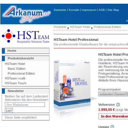
|
|
|
|
Startseite
Kontakt
Impressum
AGB
Site Map
P
Produkte
HSTeam Hotel
Professional Edition
HSTeam Hotel Professional
Die professionelle Hotelsoftware für die anspruchsvoll
Home
HSTeam Hotel Pro
Produktübersicht
Die professionelle Ho
Hotellerie. HSTeam Ho
HSTeam Hotel
der Reservierung un
Basic Edition
und -betreuung bis hi
Preisgestaltung, Ar
Professional Edition
Hotel Professional spa
HSTeam i-café
Abläufe Ihres Hauses
HSTeam Touch
Programmpaket
Newsletter
Bleiben Sie auf dem Laufenden!
Abbonieren Sie den Newsletter!
Vollversion
1.999,00 €
(zzgl. M
Diese Seite empfehlen!
Update