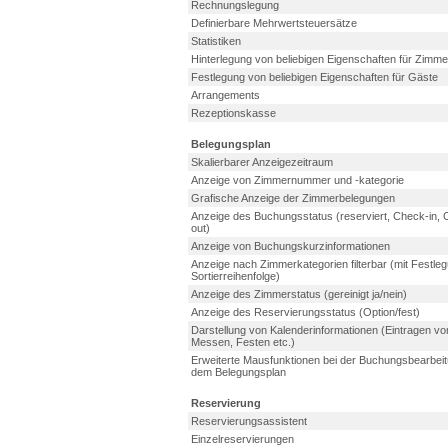
Rechnungslegung
Definierbare Mehrwertsteuersätze
Statistiken
Hinterlegung von beliebigen Eigenschaften für Zimme
Festlegung von beliebigen Eigenschaften für Gäste
Arrangements
Rezeptionskasse
Belegungsplan
Skalierbarer Anzeigezeitraum
Anzeige von Zimmernummer und -kategorie
Grafische Anzeige der Zimmerbelegungen
Anzeige des Buchungsstatus (reserviert, Check-in,
out)
Anzeige von Buchungskurzinformationen
Anzeige nach Zimmerkategorien filterbar (mit Festle
Sortierreihenfolge)
Anzeige des Zimmerstatus (gereinigt ja/nein)
Anzeige des Reservierungsstatus (Option/fest)
Darstellung von Kalenderinformationen (Eintragen vo
Messen, Festen etc.)
Erweiterte Mausfunktionen bei der Buchungsbearbei
dem Belegungsplan
Reservierung
Reservierungsassistent
Einzelreservierungen