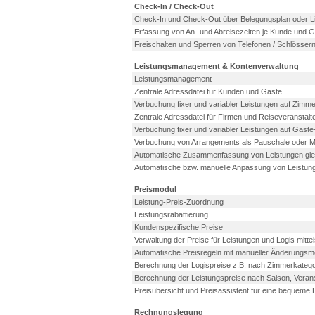
Check-In / Check-Out
Check-In und Check-Out über Belegungsplan oder L
Erfassung von An- und Abreisezeiten je Kunde und G
Freischalten und Sperren von Telefonen / Schlösse
Leistungsmanagement & Kontenverwaltung
Leistungsmanagement
Zentrale Adressdatei für Kunden und Gäste
Verbuchung fixer und variabler Leistungen auf Zimme
Zentrale Adressdatei für Firmen und Reiseveranstalt
Verbuchung fixer und variabler Leistungen auf Gäst
Verbuchung von Arrangements als Pauschale oder Mul
Automatische Zusammenfassung von Leistungen glei
Automatische bzw. manuelle Anpassung von Leistun
Preismodul
Leistung-Preis-Zuordnung
Leistungsrabattierung
Kundenspezifische Preise
Verwaltung der Preise für Leistungen und Logis mittels
Automatische Preisregeln mit manueller Änderungsmö
Berechnung der Logispreise z.B. nach Zimmerkatego
Berechnung der Leistungspreise nach Saison, Veran
Preisübersicht und Preisassistent für eine bequeme 
Rechnungslegung