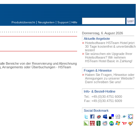
|
|
|
Produktübersicht
Neuigkeiten
Support
Hilfe
Donnerstag, 6. August 2026
Aktuelle Angebote
Hotelsoftware HSTeam Hotel jetzt
30 Tage kostenfrei & unverbindlich
testen!
Sie wünschen ein Upgrade Ihrer
Hotelsoftware? Wir nehmen
HSTeam Hotel Basic in Zahlung!
t alle Bereiche von der Reservierung und Abrechnung
ltung, Arrangements oder Überbuchungen - HSTeam
Fragen & Hinweise
Haben Sie Fragen, Hinweise oder
Anregungen zu unserer Website?
Dann schreiben Sie uns!
Info- & Bestell-Hotline
Tel.:
+49.(0)30.4751 6000
Fax:
+49.(0)30.4751 6009
Social Bookmark