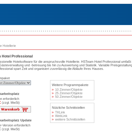
e Hotellerie
Hotel Professional
ssionelle Hotelsoftware für die anspruchsvolle Hotellerie. HSTeam Hotel Professional umfaß
 Gästeverwaltung und -betreuung bis hin zu Auswertung und Statistik. Variable Preisgesta
fessional spart Zeit und organisiert zuverlässig die Abläufe Ihres Hauses.
mpaket
Weitere Programmpakete
10 Zimmer/Objekte
25 Zimmer/Objekte
arbeitsplatz
50 Zimmer/Objekte
on erforderlich
€
(zzgl. MwSt)
Nützliche Schnittstellen
TKLink
WebLink
weitere Schnittstellen
karbeitsplatz Update
-Version erforderlich
€
(zzgl. MwSt)