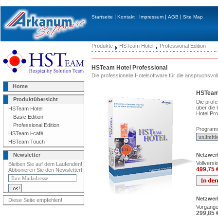
|
|
|
|
Startseite
Kontakt
Impressum
AGB
Site Map
Produkte
HSTeam Hotel
Professional Edition
HSTeam Hotel Professional
Die professionelle Hotelsoftware für die anspruchsvoll
Home
HSTeam 
Produktübersicht
Die profe
über die
HSTeam Hotel
Hotel Pro
Basic Edition
Professional Edition
Program
HSTeam i-café
HSTeam Touch
Netzwerk
Newsletter
Vollversi
Bleiben Sie auf dem Laufenden!
499,75 
Abbonieren Sie den Newsletter!
Netzwer
Diese Seite empfehlen!
Vorgänger
299,85 