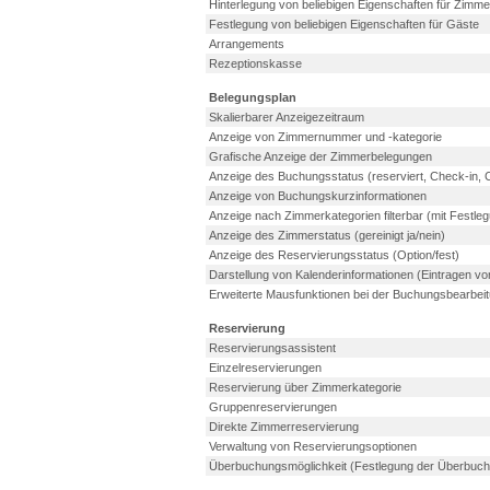
Hinterlegung von beliebigen Eigenschaften für Zimme
Festlegung von beliebigen Eigenschaften für Gäste
Arrangements
Rezeptionskasse
Belegungsplan
Skalierbarer Anzeigezeitraum
Anzeige von Zimmernummer und -kategorie
Grafische Anzeige der Zimmerbelegungen
Anzeige des Buchungsstatus (reserviert, Check-in, 
Anzeige von Buchungskurzinformationen
Anzeige nach Zimmerkategorien filterbar (mit Festleg
Anzeige des Zimmerstatus (gereinigt ja/nein)
Anzeige des Reservierungsstatus (Option/fest)
Darstellung von Kalenderinformationen (Eintragen v
Erweiterte Mausfunktionen bei der Buchungsbearbei
Reservierung
Reservierungsassistent
Einzelreservierungen
Reservierung über Zimmerkategorie
Gruppenreservierungen
Direkte Zimmerreservierung
Verwaltung von Reservierungsoptionen
Überbuchungsmöglichkeit (Festlegung der Überbuch