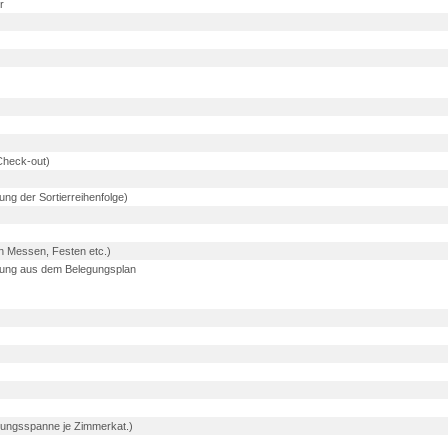
r
Check-out)
ung der Sortierreihenfolge)
on Messen, Festen etc.)
tung aus dem Belegungsplan
ungsspanne je Zimmerkat.)