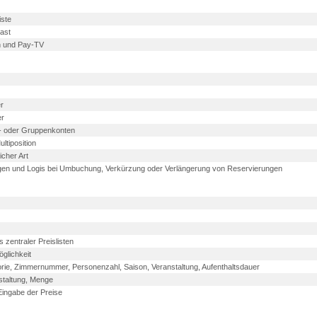
iste
ast
rn und Pay-TV
r
er
e- oder Gruppenkonten
tiposition
cher Art
gen und Logis bei Umbuchung, Verkürzung oder Verlängerung von Reservierungen
 zentraler Preislisten
glichkeit
rie, Zimmernummer, Personenzahl, Saison, Veranstaltung, Aufenthaltsdauer
staltung, Menge
Eingabe der Preise