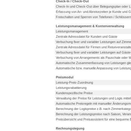
Check-In / Check-Out
Check-In und Check-Out über Belegungsplan oder L
Erfassung von An- und Abreisezeiten je Kunde und G
Freischalten und Sperren von Telefonen / Schlösse
Leistungsmanagement & Kontenverwaltung
Leistungsmanagement
Zentrale Adressdatei für Kunden und Gäste
Verbuchung fixer und variabler Leistungen auf Zimme
Zentrale Adressdatei für Firmen und Reiseveranstalt
Verbuchung fixer und variabler Leistungen auf Gäst
Verbuchung von Arrangements als Pauschale oder Mul
Automatische Zusammenfassung von Leistungen glei
Automatische bzw. manuelle Anpassung von Leistun
Preismodul
Leistung-Preis-Zuordnung
Leistungsrabattierung
Kundenspezifische Preise
Verwaltung der Preise für Leistungen und Logis mittels
Automatische Preisregeln mit manueller Änderungsmö
Berechnung der Logispreise z.B. nach Zimmerkatego
Berechnung der Leistungspreise nach Saison, Veran
Preisübersicht und Preisassistent für eine bequeme 
Rechnungslegung