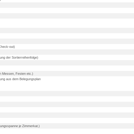
Check-out)
ung der Sortierreihenfolge)
on Messen, Festen etc.)
tung aus dem Belegungsplan
ungsspanne je Zimmerkat.)