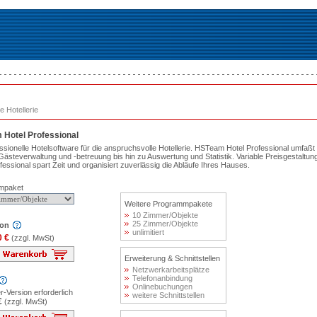
e Hotellerie
Hotel Professional
ssionelle Hotelsoftware für die anspruchsvolle Hotellerie. HSTeam Hotel Professional umfaß
 Gästeverwaltung und -betreuung bis hin zu Auswertung und Statistik. Variable Preisgesta
fessional spart Zeit und organisiert zuverlässig die Abläufe Ihres Hauses.
mpaket
Weitere Programmpakete
10 Zimmer/Objekte
25 Zimmer/Objekte
ion
unlimitiert
0 €
(zzgl. MwSt)
Erweiterung & Schnittstellen
Netzwerkarbeitsplätze
Telefonanbindung
Onlinebuchungen
-Version erforderlich
weitere Schnittstellen
€
(zzgl. MwSt)