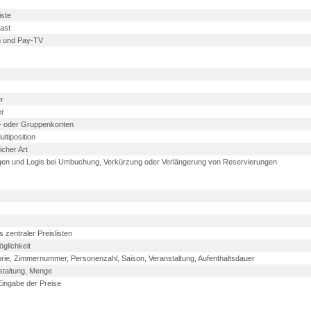
iste
ast
rn und Pay-TV
r
er
e- oder Gruppenkonten
tiposition
cher Art
gen und Logis bei Umbuchung, Verkürzung oder Verlängerung von Reservierungen
 zentraler Preislisten
glichkeit
rie, Zimmernummer, Personenzahl, Saison, Veranstaltung, Aufenthaltsdauer
staltung, Menge
Eingabe der Preise