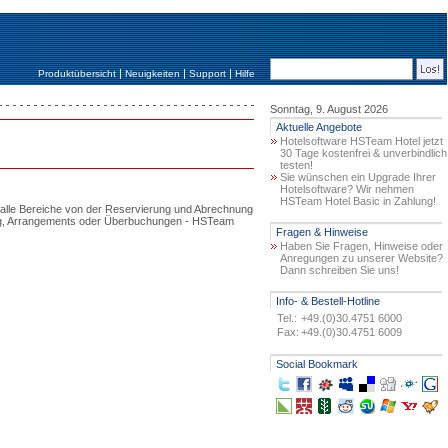
|
|
|
Produktübersicht
Neuigkeiten
Support
Hilfe
Sonntag, 9. August 2026
Aktuelle Angebote
Hotelsoftware HSTeam Hotel jetzt
30 Tage kostenfrei & unverbindlich
testen!
Sie wünschen ein Upgrade Ihrer
Hotelsoftware? Wir nehmen
HSTeam Hotel Basic in Zahlung!
t alle Bereiche von der Reservierung und Abrechnung
ltung, Arrangements oder Überbuchungen - HSTeam
Fragen & Hinweise
Haben Sie Fragen, Hinweise oder
Anregungen zu unserer Website?
Dann schreiben Sie uns!
Info- & Bestell-Hotline
Tel.:
+49.(0)30.4751 6000
Fax:
+49.(0)30.4751 6009
Social Bookmark