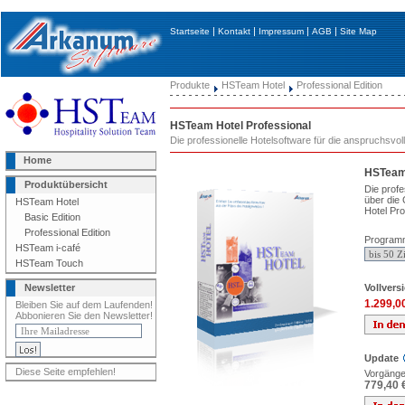
|
|
|
|
Startseite
Kontakt
Impressum
AGB
Site Map
Produkte
HSTeam Hotel
Professional Edition
HSTeam Hotel Professional
Die professionelle Hotelsoftware für die anspruchsvoll
Home
HSTeam 
Produktübersicht
Die profe
über die
HSTeam Hotel
Hotel Pro
Basic Edition
Professional Edition
Program
HSTeam i-café
HSTeam Touch
Vollvers
Newsletter
1.299,0
Bleiben Sie auf dem Laufenden!
Abbonieren Sie den Newsletter!
Update
Diese Seite empfehlen!
Vorgänger
779,40 