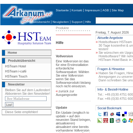
|
|
|
|
Startseite
Kontakt
Impressum
AGB
Site Map
|
|
|
Produktübersicht
Neuigkeiten
Support
Hilfe
Produkte
Freitag, 7. August 2026
Aktuelle Angebote
Hotelsoftware HSTeam H
Hilfe
30 Tage kostenfrei & un
testen!
Home
Sie wünschen ein Upgra
Vollversion
Hotelsoftware? Wir ne
HSTeam Hotel Basic in 
Produktübersicht
Eine Vollversion ist das
für eine Erstinstallation
HSTeam Hotel
erforderliche
Fragen & Hinweise
HSTeam i-café
Softwarepaket. Wählen
Haben Sie Fragen, Hinw
Sie eine Vollversion
HSTeam Touch
Anregungen zu unserer
wenn Sie das
Dann schreiben Sie uns
Softwareprodukt bislang
Newsletter
noch nicht einsetzen.
Info- & Bestell-Hotline
Bleiben Sie auf dem Laufenden!
zurück zur
Abbonieren Sie den Newsletter!
Tel.:
+49.(0)30.4751 60
Ausgangsseite
Fax:
+49.(0)30.4751 60
Update
Social Bookmark
Diese Seite empfehlen!
Ein Update (englisch to
update = auf den
neuesten Stand bringen,
aktualisieren)
aktualisiert eine bereits
vorhandene Vollversion