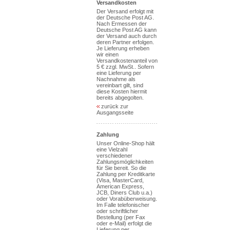
Versandkosten
Der Versand erfolgt mit
der Deutsche Post AG.
Nach Ermessen der
Deutsche Post AG kann
der Versand auch durch
deren Partner erfolgen.
Je Lieferung erheben
wir einen
Versandkostenanteil von
5 € zzgl. MwSt.. Sofern
eine Lieferung per
Nachnahme als
vereinbart gilt, sind
diese Kosten hiermit
bereits abgegolten.
zurück zur
Ausgangsseite
Zahlung
Unser Online-Shop hält
eine Vielzahl
verschiedener
Zahlungsmöglichkeiten
für Sie bereit. So die
Zahlung per Kreditkarte
(Visa, MasterCard,
American Express,
JCB, Diners Club u.a.)
oder Vorabüberweisung.
Im Falle telefonischer
oder schriftlicher
Bestellung (per Fax
oder e-Mail) erfolgt die
Lieferung per