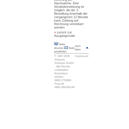
Nachnahme. Eine
Vorabüberweisung ist
möglich. Ab der 3.
Bestellung innerhalb der
vergangenen 12 Monate
kann Zahlung auf
Rechnung vereinbart
werden.
zurück zur
Ausgangsseite
Seite
nach
drucken
Seite
oben
empfehlen
©
1997-2026
Impressum
Arkanum
Software GmbH
· Alle Rechte
vorbehalten. ·
Kostenlose
Infoline:
0800.2752686 ·
Freecall
0800.ARKANUM