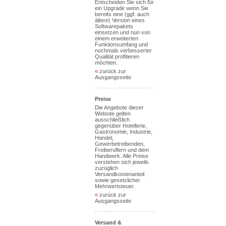
Entscheiden Sie sich für
ein Upgrade wenn Sie
bereits eine (ggf. auch
ältere) Version eines
Softwarepakets
einsetzen und nun von
einem erweiterten
Funktionsumfang und
nochmals verbesserter
Qualität profitieren
möchten.
zurück zur
Ausgangsseite
Preise
Die Angebote dieser
Website gelten
ausschließlich
gegenüber Hotellerie,
Gastronomie, Industrie,
Handel,
Gewerbetreibenden,
Freiberuflern und dem
Handwerk. Alle Preise
verstehen sich jeweils
zuzüglich
Versandkostenanteil
sowie gesetzlicher
Mehrwertsteuer.
zurück zur
Ausgangsseite
Versand &