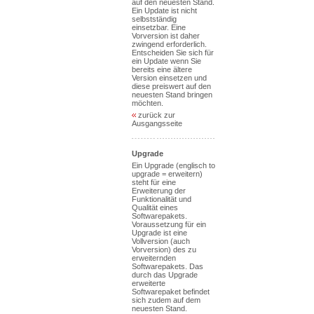
auf den neuesten Stand.
Ein Update ist nicht
selbstständig
einsetzbar. Eine
Vorversion ist daher
zwingend erforderlich.
Entscheiden Sie sich für
ein Update wenn Sie
bereits eine ältere
Version einsetzen und
diese preiswert auf den
neuesten Stand bringen
möchten.
zurück zur
Ausgangsseite
Upgrade
Ein Upgrade (englisch to
upgrade = erweitern)
steht für eine
Erweiterung der
Funktionalität und
Qualität eines
Softwarepakets.
Voraussetzung für ein
Upgrade ist eine
Vollversion (auch
Vorversion) des zu
erweiternden
Softwarepakets. Das
durch das Upgrade
erweiterte
Softwarepaket befindet
sich zudem auf dem
neuesten Stand.