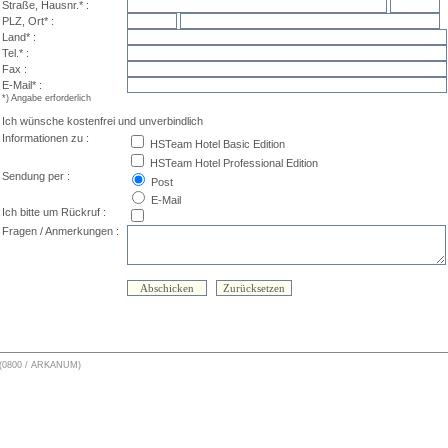
Straße, Hausnr.* :
PLZ, Ort* :
Land* :
Tel.* :
Fax :
E-Mail* :
*) Angabe erforderlich
Ich wünsche kostenfrei und unverbindlich
Informationen zu :
HSTeam Hotel Basic Edition
HSTeam Hotel Professional Edition
Sendung per :
Post
E-Mail
Ich bitte um Rückruf :
Fragen / Anmerkungen :
86 (0800 / ARKANUM)