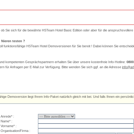
h ob Sie sich für die bewährte HSTeam Hotel Basic Edition oder aber für die anspruchsvollere
 Nieren testen ?
h voll funktionsfähige HSTeam Hotel Demoversionen für Sie bereit ! Dabei können Sie entsch
und kompetenten Gesprächspartnern erhalten Sie über unsere kostenfreie Info-Hotline:
0800
rn für Anfragen per E-Mail zur Verfügung. Bitte wenden Sie sich ggf. an die Adresse
info@a
fähige Demoversion liegt Ihrem Info-Paket natürlich gleich mit bei. Und falls Ihnen ein pers
Anrede* :
Name* :
Vorname* :
Organisation/Firma :