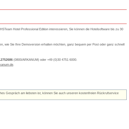
 HSTeam Hotel Professional Edition interessieren, Sie können die Hotelsoftware bis zu 30
eiden, wie Sie Ihre Demoversion erhalten möchten, ganz bequem per Post oder ganz schnell
.2752686
(0800/ARKANUM) oder +49 (0)30 4751 6000.
rkanum.de
.
önliches Gespräch am liebsten ist, können Sie auch unseren kostenfreien Rückrufservice