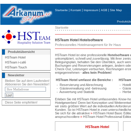
|
|
|
|
Startseite
Kontakt
Impressum
AGB
Site Map
Produktüb
Startseite
HSTeam Hotel Hotelsoftware
Professionelles Hotelmanagement für Ihr Haus
Produktübersicht
HSTeam Hotel ist eine professionelle
Hotelsoftware 
HSTeam Hotel
unkompliziert, schnell und zuverlässig. Mit ihrer zent
Belegungsplan, behalten Sie den Überblick, auch wenn 
HSTeam i-café
Buchungen und Reservierungen anlegen, ändern oder
HSTeam Touch
Check-Out, Leistungen verbuchen, Rechnungen erste
entgegennehmen -
alles kein Problem!
Newsletter
HSTeam Hotel umfasst die Bereiche :
HSTeam 
Bleiben Sie auf dem Laufenden!
Abbonieren Sie den Newsletter!
Reservierung und Abrechnung
Hotelb
·
·
Gästeverwaltung und -betreuung
Gäste
·
·
Auswertung und Statistik
Herbe
·
·
Erleben Sie mit HSTeam Hotel umfassendes Know-how
Diese Seite empfehlen!
Hotelgewerbes! Denn bei Konzeption und Weiterentw
wir stets größten Wert auf die individuellen Anforde
Kunden. So ist HSTeam Hotel in zwei unterschiedlichen
Sie sich für die attraktive
HSTeam Hotel Basic Editi
anspruchsvollere
HSTeam Hotel Professional Editio
HSTeam Hotel