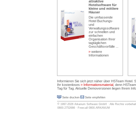
attraktive
Hotelsoftware für
kleine und mittlere
Häuser
Die umfassende
Hotel Buchungs-
und
Verwaltungssoftware
zur schnellen und
einfachen
Organisation Ihrer
tagtäglichen
Geschäftsvorfälle ...
weitere
Informationen
Informieren Sie sich jetzt näher über HSTeam Hotel. 
Ihr kostenloses
Informationsmaterial
, denn HSTeam H
Tag für Tag. Aktuelle Demoversionen liegen Ihrem Info-
Seite drucken
Seite empfehlen
©
1997-2026
Arkanum Software GmbH
· Alle Rechte vorbehalt
0800.2752686 · Freecall 0800.ARKANUM