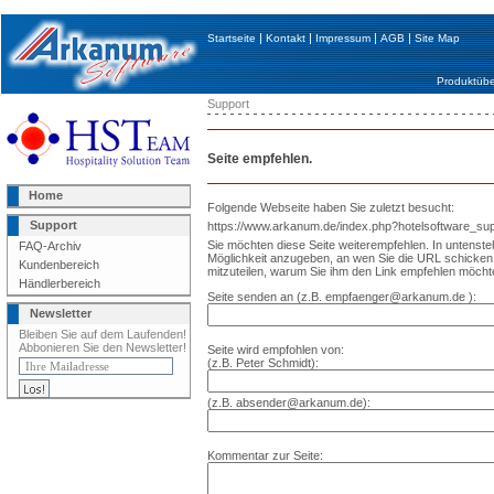
|
|
|
|
Startseite
Kontakt
Impressum
AGB
Site Map
Produktübe
Support
Seite empfehlen.
Home
Folgende Webseite haben Sie zuletzt besucht:
Support
https://www.arkanum.de/index.php?hotelsoftware_s
Sie möchten diese Seite weiterempfehlen. In untenst
FAQ-Archiv
Möglichkeit anzugeben, an wen Sie die URL schick
Kundenbereich
mitzuteilen, warum Sie ihm den Link empfehlen möcht
Händlerbereich
Seite senden an (z.B. empfaenger@arkanum.de ):
Newsletter
Bleiben Sie auf dem Laufenden!
Abbonieren Sie den Newsletter!
Seite wird empfohlen von:
(z.B. Peter Schmidt):
(z.B. absender@arkanum.de):
Kommentar zur Seite: