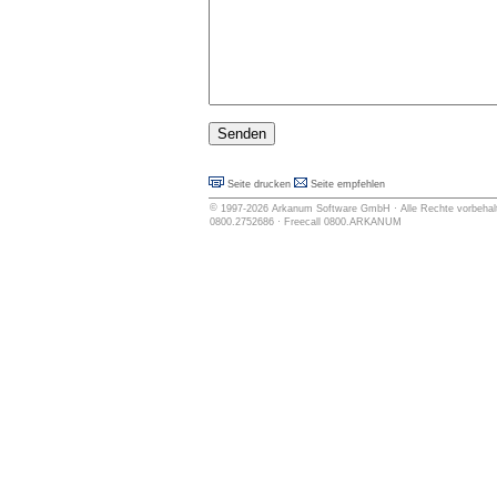
Seite drucken
Seite empfehlen
©
1997-2026
Arkanum Software GmbH
· Alle Rechte vorbehalt
0800.2752686 · Freecall 0800.ARKANUM