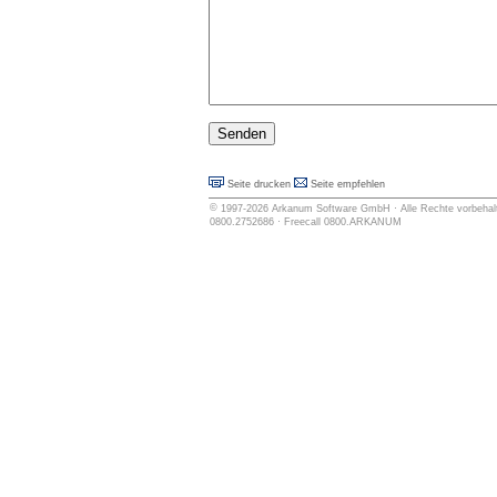
Seite drucken
Seite empfehlen
©
1997-2026
Arkanum Software GmbH
· Alle Rechte vorbehalt
0800.2752686 · Freecall 0800.ARKANUM