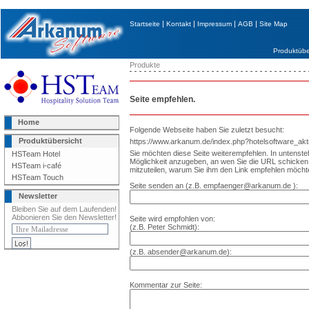
|
|
|
|
Startseite
Kontakt
Impressum
AGB
Site Map
Produktübe
Produkte
Seite empfehlen.
Home
Folgende Webseite haben Sie zuletzt besucht:
Produktübersicht
https://www.arkanum.de/index.php?hotelsoftware_ak
Sie möchten diese Seite weiterempfehlen. In untenst
HSTeam Hotel
Möglichkeit anzugeben, an wen Sie die URL schick
HSTeam i-café
mitzuteilen, warum Sie ihm den Link empfehlen möcht
HSTeam Touch
Seite senden an (z.B. empfaenger@arkanum.de ):
Newsletter
Bleiben Sie auf dem Laufenden!
Abbonieren Sie den Newsletter!
Seite wird empfohlen von:
(z.B. Peter Schmidt):
(z.B. absender@arkanum.de):
Kommentar zur Seite: