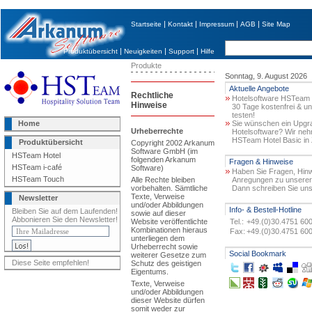
|
|
|
|
Startseite
Kontakt
Impressum
AGB
Site Map
|
|
|
Produktübersicht
Neuigkeiten
Support
Hilfe
Produkte
Sonntag, 9. August 2026
Aktuelle Angebote
Rechtliche
Hotelsoftware HSTeam H
Hinweise
30 Tage kostenfrei & un
testen!
Home
Sie wünschen ein Upgra
Urheberrechte
Hotelsoftware? Wir ne
HSTeam Hotel Basic in 
Produktübersicht
Copyright 2002 Arkanum
Software GmbH (im
HSTeam Hotel
folgenden Arkanum
Fragen & Hinweise
HSTeam i-café
Software)
Haben Sie Fragen, Hin
HSTeam Touch
Alle Rechte bleiben
Anregungen zu unserer
vorbehalten. Sämtliche
Dann schreiben Sie uns
Texte, Verweise
Newsletter
und/oder Abbildungen
Info- & Bestell-Hotline
Bleiben Sie auf dem Laufenden!
sowie auf dieser
Abbonieren Sie den Newsletter!
Website veröffentlichte
Tel.:
+49.(0)30.4751 60
Kombinationen hieraus
Fax:
+49.(0)30.4751 60
unterliegen dem
Urheberrecht sowie
Social Bookmark
weiterer Gesetze zum
Diese Seite empfehlen!
Schutz des geistigen
Eigentums.
Texte, Verweise
und/oder Abbildungen
dieser Website dürfen
somit weder zur