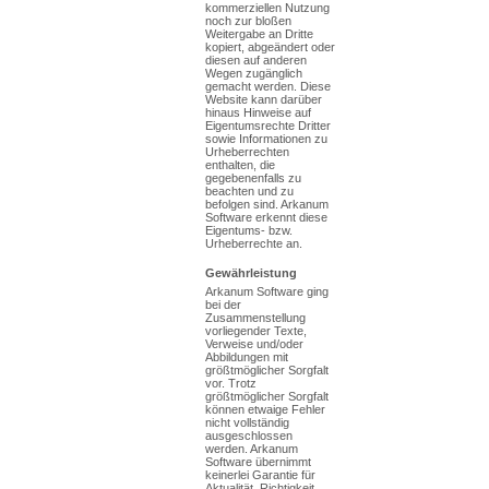
kommerziellen Nutzung
noch zur bloßen
Weitergabe an Dritte
kopiert, abgeändert oder
diesen auf anderen
Wegen zugänglich
gemacht werden. Diese
Website kann darüber
hinaus Hinweise auf
Eigentumsrechte Dritter
sowie Informationen zu
Urheberrechten
enthalten, die
gegebenenfalls zu
beachten und zu
befolgen sind. Arkanum
Software erkennt diese
Eigentums- bzw.
Urheberrechte an.
Gewährleistung
Arkanum Software ging
bei der
Zusammenstellung
vorliegender Texte,
Verweise und/oder
Abbildungen mit
größtmöglicher Sorgfalt
vor. Trotz
größtmöglicher Sorgfalt
können etwaige Fehler
nicht vollständig
ausgeschlossen
werden. Arkanum
Software übernimmt
keinerlei Garantie für
Aktualität, Richtigkeit