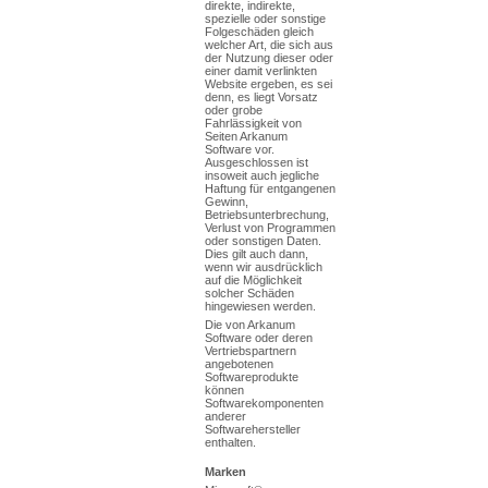
direkte, indirekte,
spezielle oder sonstige
Folgeschäden gleich
welcher Art, die sich aus
der Nutzung dieser oder
einer damit verlinkten
Website ergeben, es sei
denn, es liegt Vorsatz
oder grobe
Fahrlässigkeit von
Seiten Arkanum
Software vor.
Ausgeschlossen ist
insoweit auch jegliche
Haftung für entgangenen
Gewinn,
Betriebsunterbrechung,
Verlust von Programmen
oder sonstigen Daten.
Dies gilt auch dann,
wenn wir ausdrücklich
auf die Möglichkeit
solcher Schäden
hingewiesen werden.
Die von Arkanum
Software oder deren
Vertriebspartnern
angebotenen
Softwareprodukte
können
Softwarekomponenten
anderer
Softwarehersteller
enthalten.
Marken