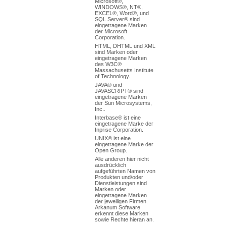
Microsoft®,
WINDOWS®, NT®,
EXCEL®, Word®, und
SQL Server® sind
eingetragene Marken
der Microsoft
Corporation.
HTML, DHTML und XML
sind Marken oder
eingetragene Marken
des W3C®
Massachusetts Institute
of Technology.
JAVA® und
JAVASCRIPT® sind
eingetragene Marken
der Sun Microsystems,
Inc..
Interbase® ist eine
eingetragene Marke der
Inprise Corporation.
UNIX® ist eine
eingetragene Marke der
Open Group.
Alle anderen hier nicht
ausdrücklich
aufgeführten Namen von
Produkten und/oder
Dienstleistungen sind
Marken oder
eingetragene Marken
der jeweiligen Firmen.
Arkanum Software
erkennt diese Marken
sowie Rechte hieran an.