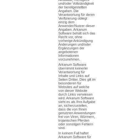
und/oder Vollständigkeit
der bereitgestellten
Angaben. Die
Verantwortung für deren
Verifizierung obliegt
einzig dem
Anwender/Nutzer dieser
Angaben. Arkanum
Software behält sich das
Recht vor, ohne
vorherige Ankündigung
Änderungen und/oder
Ergänzungen der
angebotenen
Informationen
vorzunehmen.
Arkanum Software
übernimmt keinerlei
Verantwortung für
Inhalte und Links auf
Seiten Dritter. Dies gilt im
besonderen für
Websites auf welche
von dieser Website
durch Links verwiesen
wird. Arkanum Software
sieht es als Ihre Aufgabe
an, sicherzustellen,
dass die von Ihnen
genutzten Anwendungen
frei von Viren, Würmern,
trojanischen Pferden
oder sonstigen Fehlern
sind.
In keinem Fall haftet
Arkanum Software für