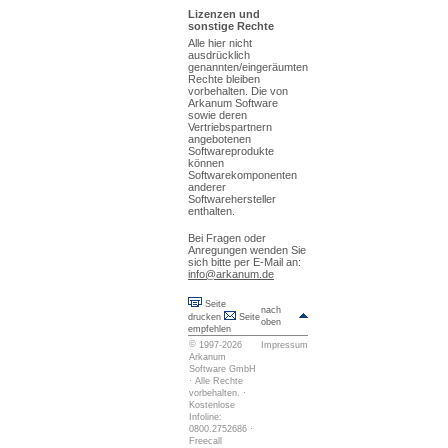
Lizenzen und
sonstige Rechte
Alle hier nicht
ausdrücklich
genannten/eingeräumten
Rechte bleiben
vorbehalten. Die von
Arkanum Software
sowie deren
Vertriebspartnern
angebotenen
Softwareprodukte
können
Softwarekomponenten
anderer
Softwarehersteller
enthalten.
Bei Fragen oder
Anregungen wenden Sie
sich bitte per E-Mail an:
info@arkanum.de
Seite
nach
drucken
Seite
oben
empfehlen
©
1997-2026
Impressum
Arkanum
Software GmbH
· Alle Rechte
vorbehalten. ·
Kostenlose
Infoline:
0800.2752686 ·
Freecall