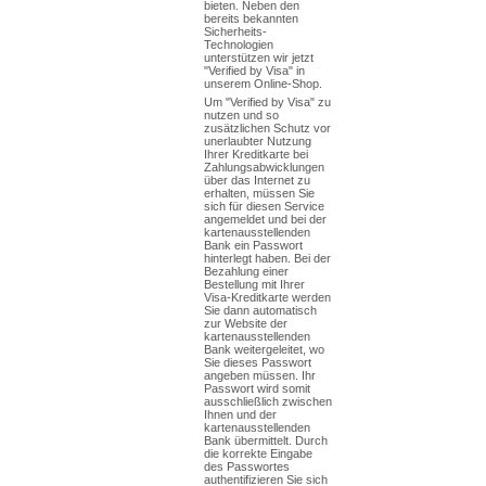
bieten. Neben den
bereits bekannten
Sicherheits-
Technologien
unterstützen wir jetzt
"Verified by Visa" in
unserem Online-Shop.
Um "Verified by Visa" zu
nutzen und so
zusätzlichen Schutz vor
unerlaubter Nutzung
Ihrer Kreditkarte bei
Zahlungsabwicklungen
über das Internet zu
erhalten, müssen Sie
sich für diesen Service
angemeldet und bei der
kartenausstellenden
Bank ein Passwort
hinterlegt haben. Bei der
Bezahlung einer
Bestellung mit Ihrer
Visa-Kreditkarte werden
Sie dann automatisch
zur Website der
kartenausstellenden
Bank weitergeleitet, wo
Sie dieses Passwort
angeben müssen. Ihr
Passwort wird somit
ausschließlich zwischen
Ihnen und der
kartenausstellenden
Bank übermittelt. Durch
die korrekte Eingabe
des Passwortes
authentifizieren Sie sich