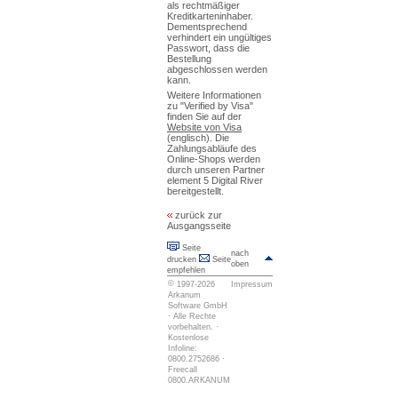
als rechtmäßiger
Kreditkarteninhaber.
Dementsprechend
verhindert ein ungültiges
Passwort, dass die
Bestellung
abgeschlossen werden
kann.
Weitere Informationen
zu "Verified by Visa"
finden Sie auf der
Website von Visa
(englisch). Die
Zahlungsabläufe des
Online-Shops werden
durch unseren Partner
element 5 Digital River
bereitgestellt.
zurück zur
Ausgangsseite
Seite
nach
drucken
Seite
oben
empfehlen
©
1997-2026
Impressum
Arkanum
Software GmbH
· Alle Rechte
vorbehalten. ·
Kostenlose
Infoline:
0800.2752686 ·
Freecall
0800.ARKANUM