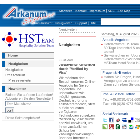
|
|
|
|
Startseite
Kontakt
Impressum
AGB
Site Map
|
|
|
Produktübersicht
Neuigkeiten
Support
Hilfe
Neuigkeiten
Samstag, 8. August 2026
Aktuelle Angebote
Hotelsoftware HSTeam H
Neuigkeiten
30 Tage kostenfrei & un
testen!
Home
Sie wünschen ein Upgra
Hotelsoftware? Wir ne
01.08.2007
HSTeam Hotel Basic in 
Neuigkeiten
Zusätzliche Sicherheit
durch "Verified by
Neuigkeiten
Visa"
Fragen & Hinweise
Presseforum
Haben Sie Fragen, Hinw
Wir möchten den
Presseverteiler
Anregungen zu unserer
Besuch unseres Online-
Dann schreiben Sie uns
Angebots für Sie so
Newsletter
angenehm und
unbeschwert wie
Info- & Bestell-Hotline
Bleiben Sie auf dem Laufenden!
möglich gestalten.
Abbonieren Sie den Newsletter!
Tel.:
+49.(0)30.4751 60
Deshalb ist für uns
Fax:
+49.(0)30.4751 60
selbstverständlich, stets
auf die neuesten
verfügbaren
Social Bookmark
Technologien zu setzen.
Diese Seite empfehlen!
"Verified by Visa" wurde
speziell entwickelt, um
Ihnen zusätzlichen
Schutz bei
Zahlungsabwicklungen
über das Internet zu