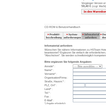
Vorgänger-Version erf
59,40 €
(zzgl. MwSt
CD-ROM & Benutzerhandbuch
Infomaterial anfordern
Wünschen Sie nähere Informationen zu HSTeam Hotel 
beantwortet? Ergänzen Sie einfach die erforderlichen
"Abschicken". Sie werden schnellstmöglich kompetent
Bitte ergänzen Sie folgende Angaben:
Anrede* :
Name* :
Vorname* :
Organisation/Firma :
Straße, Hausnr.* :
PLZ, Ort* :
Land* :
Tel.* :
Fax :
E-Mail* :
*) Angabe erforderlich