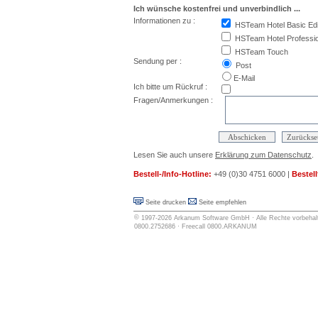
Ich wünsche kostenfrei und unverbindlich ...
Informationen zu :
HSTeam Hotel Basic Edi
HSTeam Hotel Profession
HSTeam Touch
Sendung per :
Post
E-Mail
Ich bitte um Rückruf :
Fragen/Anmerkungen :
Lesen Sie auch unsere
Erklärung zum Datenschutz
.
Bestell-/Info-Hotline:
+49 (0)30 4751 6000 |
Bestell
Seite drucken
Seite empfehlen
©
1997-2026
Arkanum Software GmbH
· Alle Rechte vorbehalt
0800.2752686 · Freecall 0800.ARKANUM