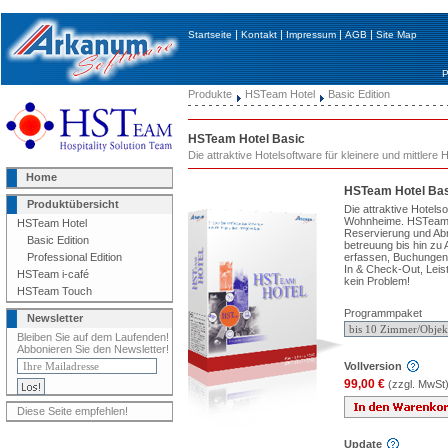
|
|
|
|
Startseite
Kontakt
Impressum
AGB
Site Map
P
Produkte
HSTeam Hotel
Basic Edition
HSTeam Hotel Basic
Die attraktive Hotelsoftware für kleinere und mittlere 
Home
HSTeam Hotel Bas
Produktübersicht
Die attraktive Hotels
Wohnheime. HSTeam H
HSTeam Hotel
Reservierung und Ab
Basic Edition
betreuung bis hin zu 
erfassen, Buchungen
Professional Edition
In & Check-Out, Leis
HSTeam i-café
kein Problem!
HSTeam Touch
Programmpaket
Newsletter
Bleiben Sie auf dem Laufenden!
Abbonieren Sie den Newsletter!
Vollversion
99,00 €
(zzgl. MwSt
Diese Seite empfehlen!
Update