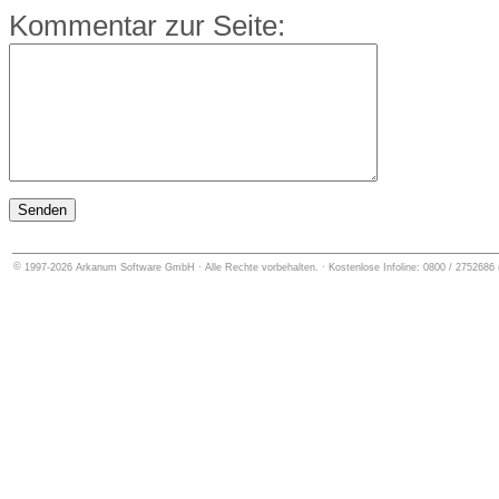
Kommentar zur Seite:
©
1997-2026
Arkanum Software GmbH
· Alle Rechte vorbehalten. · Kostenlose Infoline: 0800 / 27526