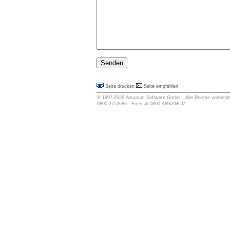
Seite drucken
Seite empfehlen
©
1997-2026
Arkanum Software GmbH
· Alle Rechte vorbehalt
0800.2752686 · Freecall 0800.ARKANUM