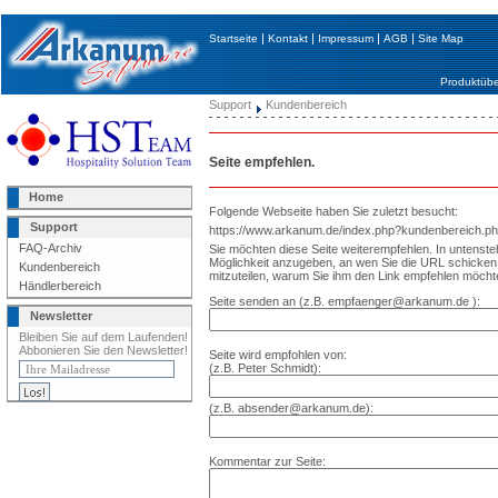
|
|
|
|
Startseite
Kontakt
Impressum
AGB
Site Map
Produktübe
Support
Kundenbereich
Seite empfehlen.
Home
Folgende Webseite haben Sie zuletzt besucht:
Support
https://www.arkanum.de/index.php?kundenbereich.
FAQ-Archiv
Sie möchten diese Seite weiterempfehlen. In untenst
Möglichkeit anzugeben, an wen Sie die URL schick
Kundenbereich
mitzuteilen, warum Sie ihm den Link empfehlen möcht
Händlerbereich
Seite senden an (z.B. empfaenger@arkanum.de ):
Newsletter
Bleiben Sie auf dem Laufenden!
Abbonieren Sie den Newsletter!
Seite wird empfohlen von:
(z.B. Peter Schmidt):
(z.B. absender@arkanum.de):
Kommentar zur Seite: