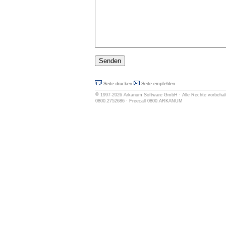
Seite drucken
Seite empfehlen
©
1997-2026
Arkanum Software GmbH
· Alle Rechte vorbehalt
0800.2752686 · Freecall 0800.ARKANUM