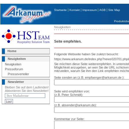
|
|
|
|
Startseite
Kontakt
Impressum
AGB
Site Map
Produktübe
Neuigkeiten
Seite empfehlen.
Home
Folgende Webseite haben Sie zuletzt besucht:
Neuigkeiten
https://www.arkanum.de/index.php?news020701.ph
Sie möchten diese Seite weiterempfehlen. In untenst
Neuigkeiten
Möglichkeit anzugeben, an wen Sie die URL schick
Presseforum
mitzuteilen, warum Sie ihm den Link empfehlen möcht
Presseverteiler
Seite senden an (z.B. empfaenger@arkanum.de ):
Newsletter
Bleiben Sie auf dem Laufenden!
Abbonieren Sie den Newsletter!
Seite wird empfohlen von:
(z.B. Peter Schmidt):
(z.B. absender@arkanum.de):
Kommentar zur Seite: