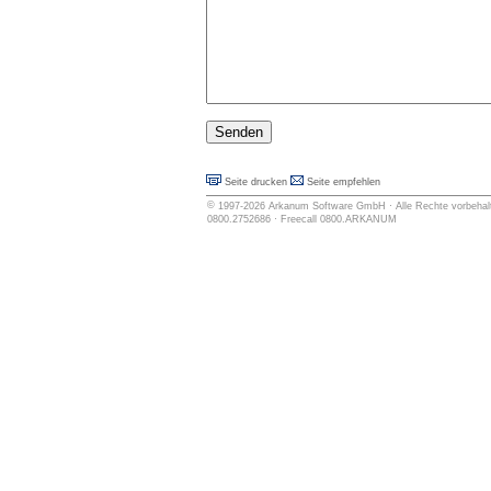
Seite drucken
Seite empfehlen
©
1997-2026
Arkanum Software GmbH
· Alle Rechte vorbehalt
0800.2752686 · Freecall 0800.ARKANUM