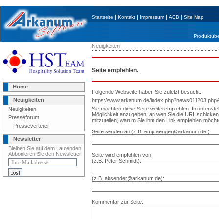
|
|
|
|
Startseite
Kontakt
Impressum
AGB
Site Map
Produktübe
Neuigkeiten
Seite empfehlen.
Home
Folgende Webseite haben Sie zuletzt besucht:
Neuigkeiten
https://www.arkanum.de/index.php?news011203.ph
Sie möchten diese Seite weiterempfehlen. In untenst
Neuigkeiten
Möglichkeit anzugeben, an wen Sie die URL schick
Presseforum
mitzuteilen, warum Sie ihm den Link empfehlen möcht
Presseverteiler
Seite senden an (z.B. empfaenger@arkanum.de ):
Newsletter
Bleiben Sie auf dem Laufenden!
Abbonieren Sie den Newsletter!
Seite wird empfohlen von:
(z.B. Peter Schmidt):
(z.B. absender@arkanum.de):
Kommentar zur Seite: