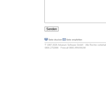
Seite drucken
Seite empfehlen
©
1997-2026
Arkanum Software GmbH
· Alle Rechte vorbehalt
0800.2752686 · Freecall 0800.ARKANUM