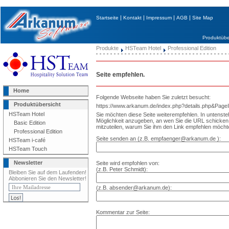
|
|
|
|
Startseite
Kontakt
Impressum
AGB
Site Map
Produktübe
Produkte
HSTeam Hotel
Professional Edition
Seite empfehlen.
Home
Folgende Webseite haben Sie zuletzt besucht:
Produktübersicht
https://www.arkanum.de/index.php?details.php&Pag
HSTeam Hotel
Sie möchten diese Seite weiterempfehlen. In untenst
Möglichkeit anzugeben, an wen Sie die URL schick
Basic Edition
mitzuteilen, warum Sie ihm den Link empfehlen möcht
Professional Edition
Seite senden an (z.B. empfaenger@arkanum.de ):
HSTeam i-café
HSTeam Touch
Newsletter
Seite wird empfohlen von:
(z.B. Peter Schmidt):
Bleiben Sie auf dem Laufenden!
Abbonieren Sie den Newsletter!
(z.B. absender@arkanum.de):
Kommentar zur Seite: