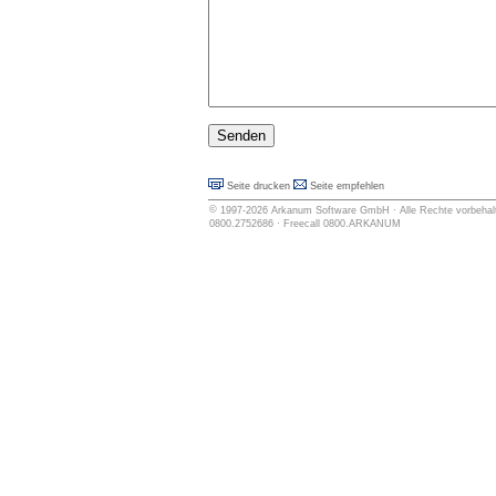
Seite drucken
Seite empfehlen
©
1997-2026
Arkanum Software GmbH
· Alle Rechte vorbehalt
0800.2752686 · Freecall 0800.ARKANUM