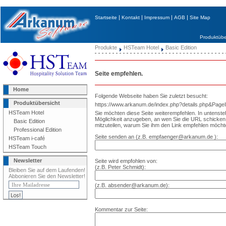
|
|
|
|
Startseite
Kontakt
Impressum
AGB
Site Map
Produktübe
Produkte
HSTeam Hotel
Basic Edition
Seite empfehlen.
Home
Folgende Webseite haben Sie zuletzt besucht:
Produktübersicht
https://www.arkanum.de/index.php?details.php&Page
HSTeam Hotel
Sie möchten diese Seite weiterempfehlen. In untenst
Möglichkeit anzugeben, an wen Sie die URL schick
Basic Edition
mitzuteilen, warum Sie ihm den Link empfehlen möcht
Professional Edition
Seite senden an (z.B. empfaenger@arkanum.de ):
HSTeam i-café
HSTeam Touch
Newsletter
Seite wird empfohlen von:
(z.B. Peter Schmidt):
Bleiben Sie auf dem Laufenden!
Abbonieren Sie den Newsletter!
(z.B. absender@arkanum.de):
Kommentar zur Seite: