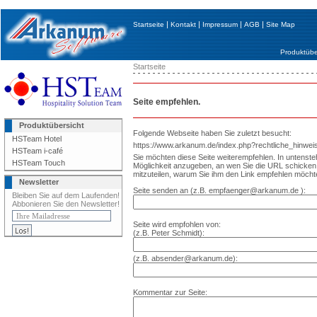
|
|
|
|
Startseite
Kontakt
Impressum
AGB
Site Map
Produktübe
Startseite
Seite empfehlen.
Produktübersicht
Folgende Webseite haben Sie zuletzt besucht:
HSTeam Hotel
https://www.arkanum.de/index.php?rechtliche_hinwei
HSTeam i-café
Sie möchten diese Seite weiterempfehlen. In untenst
HSTeam Touch
Möglichkeit anzugeben, an wen Sie die URL schick
mitzuteilen, warum Sie ihm den Link empfehlen möcht
Newsletter
Seite senden an (z.B. empfaenger@arkanum.de ):
Bleiben Sie auf dem Laufenden!
Abbonieren Sie den Newsletter!
Seite wird empfohlen von:
(z.B. Peter Schmidt):
(z.B. absender@arkanum.de):
Kommentar zur Seite: