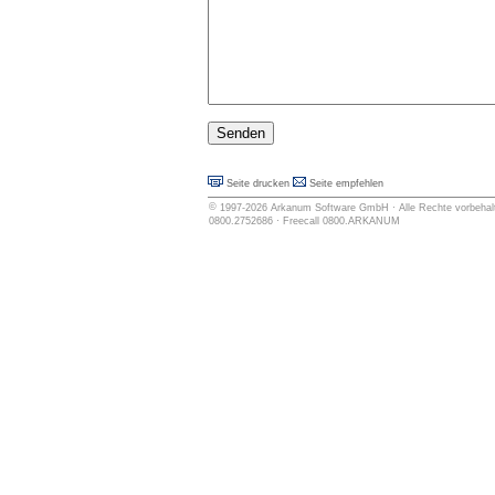
Seite drucken
Seite empfehlen
©
1997-2026
Arkanum Software GmbH
· Alle Rechte vorbehalt
0800.2752686 · Freecall 0800.ARKANUM